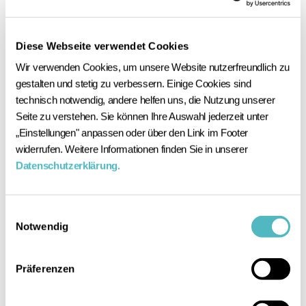
05.08.2026
Diese Webseite verwendet Cookies
„Ich will nicht, dass Berlin abdriftet“
Wir verwenden Cookies, um unsere Website nutzerfreundlich zu 
gestalten und stetig zu verbessern. Einige Cookies sind 
Team Checkpoint hat die Spitzenkandidaten
technisch notwendig, andere helfen uns, die Nutzung unserer 
und die Spitzenkandidatin der Berlin-Wahl
Seite zu verstehen. Sie können Ihre Auswahl jederzeit unter 
zum Gespräch getroffen. Stefan Evers erklärt,
„Einstellungen" anpassen oder über den Link im Footer 
wie er Berlin aus der Mitte heraus regieren
widerrufen. Weitere Informationen finden Sie in unserer 
möchte – und wann Freiheit an Grenzen
Datenschutzerklärung.
stößt.
Einwilligungsauswahl
Notwendig
Zum Artikel
Zum Artikel
Präferenzen